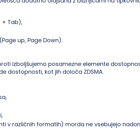
tišča dodatno olajšana z bližnjicami na tipkovnic
 + Tab),
 (Page up, Page Down).
roti izboljšujemo posamezne elemente dostopnosti
ede dostopnosti, kot jih določa ZDSMA.
sa,
,
nti v različnih formatih) morda ne vsebujejo nad