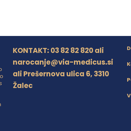
D
KONTAKT
: 03 82 82 820 ali
narocanje@via-medicus.si
K
o
ali
Prešernova ulica 6, 3310
jo
P
s
Žalec
V
m