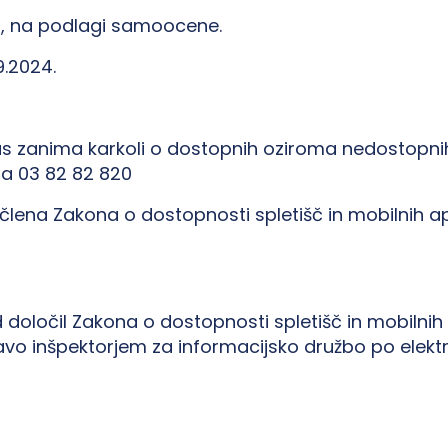
024, na podlagi samoocene.
9.2024.
 vas zanima karkoli o dostopnih oziroma nedostopn
na 03 82 82 820
lena Zakona o dostopnosti spletišč in mobilnih apli
določil Zakona o dostopnosti spletišč in mobilnih a
ijavo inšpektorjem za informacijsko družbo po elekt