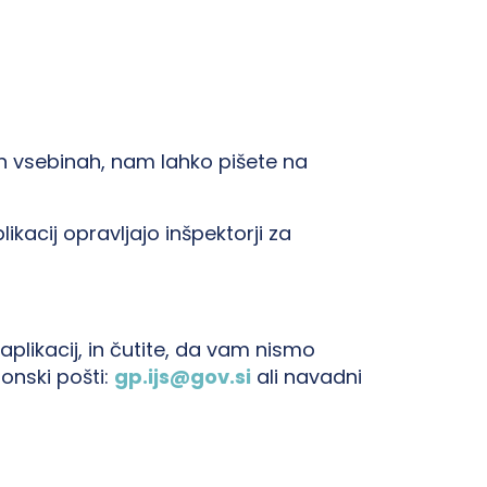
ih vsebinah, nam lahko pišete na
kacij opravljajo inšpektorji za
plikacij, in čutite, da vam nismo
ronski pošti:
gp.ijs@gov.si
ali navadni