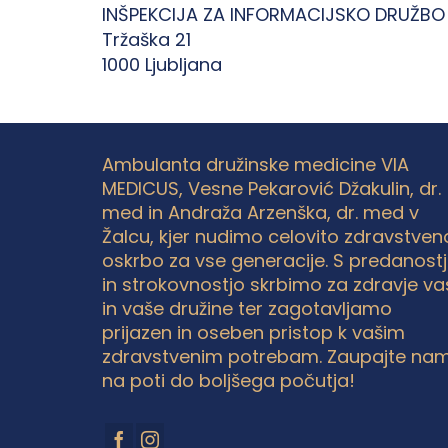
INŠPEKCIJA ZA INFORMACIJSKO DRUŽBO
Tržaška 21
1000 Ljubljana
Ambulanta družinske medicine VIA
MEDICUS, Vesne Pekarović Džakulin, dr.
med in Andraža Arzenška, dr. med v
Žalcu, kjer nudimo celovito zdravstven
oskrbo za vse generacije. S predanost
in strokovnostjo skrbimo za zdravje va
in vaše družine ter zagotavljamo
prijazen in oseben pristop k vašim
zdravstvenim potrebam. Zaupajte na
na poti do boljšega počutja!