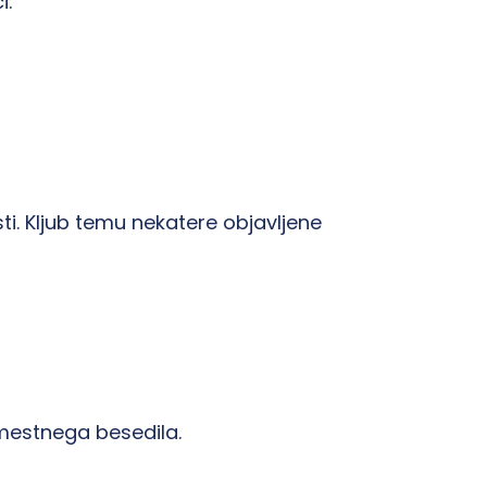
i:
. Kljub temu nekatere objavljene
omestnega besedila.