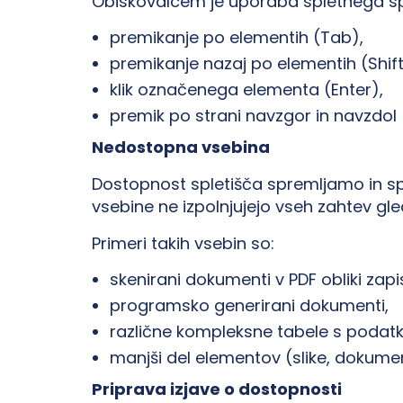
Obiskovalcem je uporaba spletnega sple
premikanje po elementih (Tab),
premikanje nazaj po elementih (Shift
klik označenega elementa (Enter),
premik po strani navzgor in navzdol
Nedostopna vsebina
Dostopnost spletišča spremljamo in sp
vsebine ne izpolnjujejo vseh zahtev gl
Primeri takih vsebin so:
skenirani dokumenti v PDF obliki zapi
programsko generirani dokumenti,
različne kompleksne tabele s podatki
manjši del elementov (slike, dokume
Priprava izjave o dostopnosti