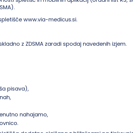
DSMA).
spletišče www.via-medicus.si.
 skladno z ZDSMA zaradi spodaj navedenih izjem.
jša pisava),
inah,
 trenutno nahajamo,
ovnico.