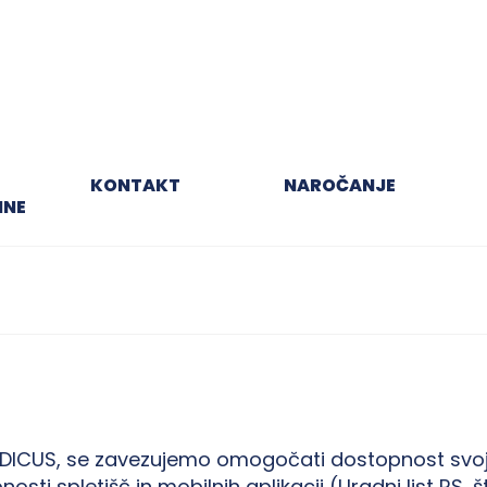
KONTAKT
NAROČANJE
INE
EDICUS, se zavezujemo omogočati dostopnost svoj
i spletišč in mobilnih aplikacij (Uradni list RS, št