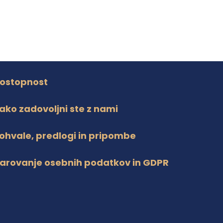
ostopnost
ako zadovoljni ste z nami
ohvale, predlogi in pripombe
arovanje osebnih podatkov in GDPR