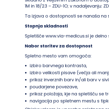
1M in 18/23 – ZDU-1O; v nadaljevanju: Z
Ta izjava o dostopnosti se nanaša na 
Stopnja skladnosti
Spletišče www.via-medicus.si je delno
Nabor storitev za dostopnost
Spletno mesto vam omogoča:
izbiro barvnega kontrasta,
izbiro velikosti pisave (večja ali man
prikaz inverznih barv in/ali barv v siv
poudarjene povezave,
prikaz položaja, kje na spletišču se
navigacija po spletnem mestu s tipk