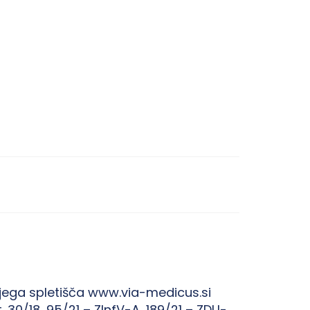
ega spletišča www.via-medicus.si
. 30/18, 95/21 – ZInfV-A, 189/21 – ZDU-