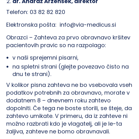
dr. Andraž Arzenšek, direktor
Telefon: 03 82 82 820
Elektronska pošta: info@via-medicus.si
Obrazci – Zahteva za prvo obravnavo kršitev
pacientovih pravic so na razpolago:
v naši sprejemni pisarni,
na spletni strani (glejte povezavo čisto na
dnu te strani).
V kolikor pisna zahteva ne bo vsebovala vseh
podatkov potrebnih za obravnavo, morate v
dodatnem 8 – dnevnem roku zahtevo
dopolniti. Če tega ne boste storili, se šteje, da
zahtevo umikate. V primeru, da iz zahteve ni
možno razbrati kdo je vlagatelj, ali je le-ta
žaljiva, zahteve ne bomo obravnavali.