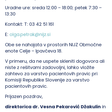
Uradne ure: sreda 12:00 – 18:00; petek 7:30 –
13:30
Kontakt: T: 03 42 51 161
E:
olga.petrak@nijz.si
Obe se nahajata v prostorih NIJZ Območne
enote Celje – Ipavčeva 18.
V primeru, da ne uspete skleniti dogovora ali
niste z rešitvami zadovoljni, lahko vložite
zahtevo za varstvo pacientovih pravic pri
Komisiji Republike Slovenije za varstvo
pacientovih pravic.
Prijazen pozdrav,
direktorica dr. Vesna Pekarović Džakulin
in