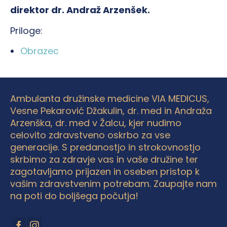
direktor dr. Andraž Arzenšek.
Priloge:
Obrazec
Ambulanta družinske medicine VIA MEDICUS,
Vesne Pekarović Džakulin, dr. med in Andraža
Arzenška, dr. med v Žalcu, kjer nudimo
celovito zdravstveno oskrbo za vse
generacije. S predanostjo in strokovnostjo
skrbimo za zdravje vas in vaše družine ter
zagotavljamo prijazen in oseben pristop k
vašim zdravstvenim potrebam. Zaupajte nam
na poti do boljšega počutja!