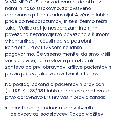
V VIA MEDICUS si prizadevamo, da bi bili z
nami in našo strokovno, zdravstveno
obravnavo pri nas zadovoljni. A včasih lahko
pride do nesporozumov, in te si želimo rešiti
takoj. Velikokrat je nesporazum in z njim
povezano nezadovljstvo povezano s šumom
v komunikaciji, včasih pa so potrebni
konkretni ukrepi. O vsem se lahko
pogovorimo. Če vseeno menite, da smo kršili
vaše pravice, lahko vložite pritožbo ali
zahtevo po prvi obravnavi kršitve pacientovih
pravic pri izvajalcu zdravstvenih storitev.
Na podlagi Zakona o pacientovih pravicah
(Ur.l.RS, št. 23/08) lahko o zahtevo zahtevo za
prvo obravnavo kršitev vaših pravic zaradi:
neustreznega odnosa zdravstvenih
delavcev oz. sodelavcev. Rok za vložitev